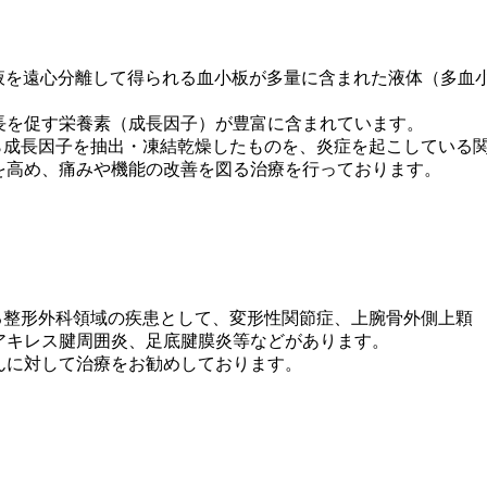
sma）とは、血液を遠心分離して得られる血小板が多量に含まれた液体（多血
長を促す栄養素（成長因子）が豊富に含まれています。
ら成長因子を抽出・凍結乾燥したものを、炎症を起こしている
を高め、痛みや機能の改善を図る治療を行っております。
る整形外科領域の疾患として、変形性関節症、上腕骨外側上顆
アキレス腱周囲炎、足底腱膜炎等などがあります。
んに対して治療をお勧めしております。