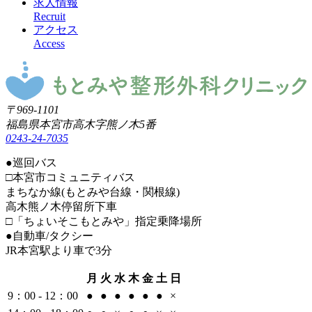
求人情報
Recruit
アクセス
Access
〒969-1101
福島県本宮市高木字熊ノ木5番
0243-24-7035
●
巡回バス
□本宮市コミュニティバス
まちなか線(もとみや台線・関根線)
高木熊ノ木停留所下車
□「ちょいそこもとみや」指定乗降場所
●
自動車/タクシー
JR本宮駅より車で3分
月
火
水
木
金
土
日
9：00 - 12：00
●
●
●
●
●
●
×