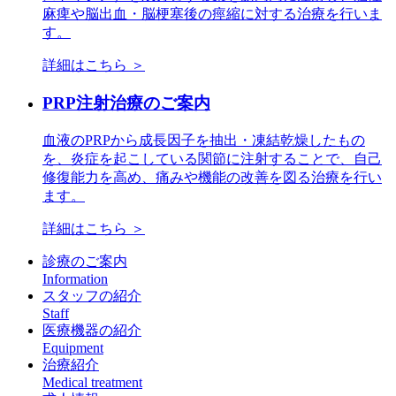
麻痺や脳出血・脳梗塞後の痙縮に対する治療を行いま
す。
詳細はこちら ＞
PRP注射治療のご案内
血液のPRPから成長因子を抽出・凍結乾燥したもの
を、炎症を起こしている関節に注射することで、自己
修復能力を高め、痛みや機能の改善を図る治療を行い
ます。
詳細はこちら ＞
診療のご案内
Information
スタッフの紹介
Staff
医療機器の紹介
Equipment
治療紹介
Medical treatment