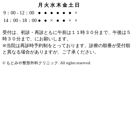
月
火
水
木
金
土
日
9：00 - 12：00
●
●
●
●
●
●
×
14：00 - 18：00
●
●
×
●
●
×
×
受付は、初診・再診ともに午前は１１時３０分まで、午後は５
時３０分まで、にお願いします。
※当院は再診時予約制をとっております。診療の順番が受付順
と異なる場合がありますが、ご了承ください。
© もとみや整形外科クリニック. All rights reserved.