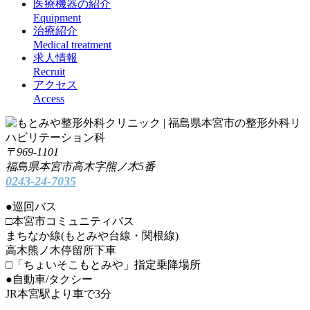
医療機器の紹介
Equipment
治療紹介
Medical treatment
求人情報
Recruit
アクセス
Access
〒969-1101
福島県本宮市高木字熊ノ木5番
0243-24-7035
●
巡回バス
□本宮市コミュニティバス
まちなか線(もとみや台線・関根線)
高木熊ノ木停留所下車
□「ちょいそこもとみや」指定乗降場所
●
自動車/タクシー
JR本宮駅より車で3分