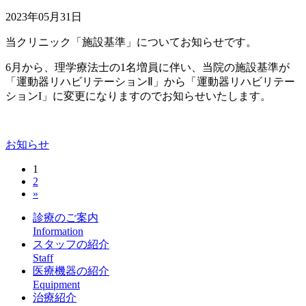
2023年05月31日
当クリニック「施設基準」についてお知らせです。
6月から、理学療法士の1名増員に伴い、当院の施設基準が
「運動器リハビリテーションⅡ」から「運動器リハビリテー
ションI」に変更になりますのでお知らせいたします。
お知らせ
1
投
2
稿
»
の
診療のご案内
Information
ペ
スタッフの紹介
ー
Staff
医療機器の紹介
ジ
Equipment
治療紹介
送