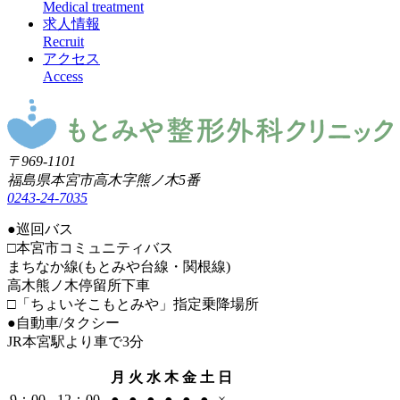
Medical treatment
り
求人情報
Recruit
アクセス
Access
〒969-1101
福島県本宮市高木字熊ノ木5番
0243-24-7035
●
巡回バス
□本宮市コミュニティバス
まちなか線(もとみや台線・関根線)
高木熊ノ木停留所下車
□「ちょいそこもとみや」指定乗降場所
●
自動車/タクシー
JR本宮駅より車で3分
月
火
水
木
金
土
日
9：00 - 12：00
●
●
●
●
●
●
×